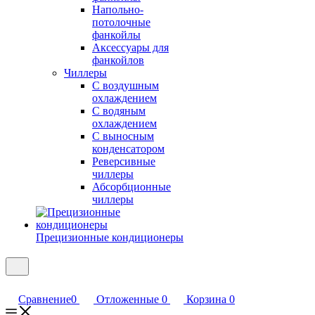
Напольно-
потолочные
фанкойлы
Аксессуары для
фанкойлов
Чиллеры
С воздушным
охлаждением
С водяным
охлаждением
С выносным
конденсатором
Реверсивные
чиллеры
Абсорбционные
чиллеры
Прецизионные кондиционеры
Сравнение
0
Отложенные
0
Корзина
0