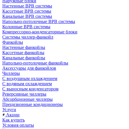
Наружные блоки
Настенные ВРВ системы
Кассетные ВРВ системы
Канальные ВРВ системы
Напольно-потолочные ВРВ системы
Колонные ВРВ системы
Компрессорно-конденсаторные блоки
Системы чиллер-фанкойл
Фанкойлы
Настенные фанкойлы
Кассетные фанкойлы
Канальные фанкойлы
Напольно-потолочные фанкойлы
Аксессуары для фанкойлов
Чиллеры
С воздушным охлаждением
С водяным охлаждением
С выносным конденсатором
Реверсивные чиллеры
Абсорбционные чиллеры
Прецизионные кондиционеры
Услуги
Акции
Как купить
Условия оплаты