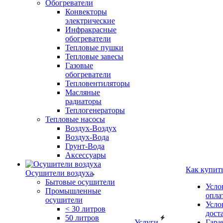
Обогреватели
Конвекторы
электрические
Инфракрасные
обогреватели
Тепловые пушки
Тепловые завесы
Газовые
обогреватели
Тепловентиляторы
Масляные
радиаторы
Теплогенераторы
Тепловые насосы
Воздух-Воздух
Воздух-Вода
Грунт-Вода
Аксессуары
Как купит
Осушители воздуха
Бытовые осушители
Усло
Промышленные
опла
осушители
Усло
< 30 литров
дост
50 литров
Услуги
Гара