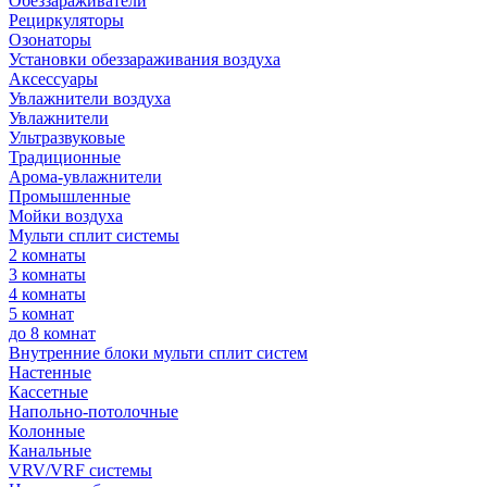
Обеззараживатели
Рециркуляторы
Озонаторы
Установки обеззараживания воздуха
Аксессуары
Увлажнители воздуха
Увлажнители
Ультразвуковые
Традиционные
Арома-увлажнители
Промышленные
Мойки воздуха
Мульти сплит системы
2 комнаты
3 комнаты
4 комнаты
5 комнат
до 8 комнат
Внутренние блоки мульти сплит систем
Настенные
Кассетные
Напольно-потолочные
Колонные
Канальные
VRV/VRF системы