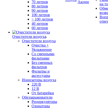
70 литров
Акции
на т
80 литров
Обме
90 литров
возв
100 литров
Вопр
> 100 литров
отве
40 литров
60 литров
Очистители воздуха
Очистители воздуха
Очистка +
Увлажнение
Cо сменными
фильтрами
Без сменных
фильтров
Фильтры и
аксессуары
Ионизаторы воздуха
220 В
12 В
От батарейки
Обеззараживатели
Рециркуляторы
Озонаторы