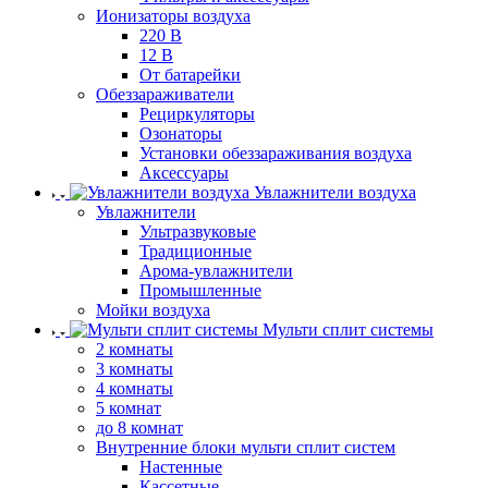
Ионизаторы воздуха
220 В
12 В
От батарейки
Обеззараживатели
Рециркуляторы
Озонаторы
Установки обеззараживания воздуха
Аксессуары
Увлажнители воздуха
Увлажнители
Ультразвуковые
Традиционные
Арома-увлажнители
Промышленные
Мойки воздуха
Мульти сплит системы
2 комнаты
3 комнаты
4 комнаты
5 комнат
до 8 комнат
Внутренние блоки мульти сплит систем
Настенные
Кассетные