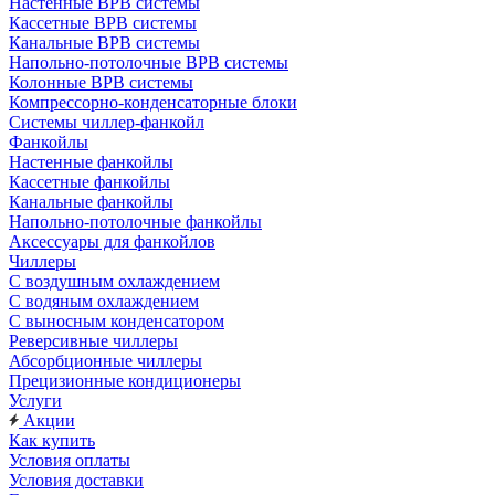
Настенные ВРВ системы
Кассетные ВРВ системы
Канальные ВРВ системы
Напольно-потолочные ВРВ системы
Колонные ВРВ системы
Компрессорно-конденсаторные блоки
Системы чиллер-фанкойл
Фанкойлы
Настенные фанкойлы
Кассетные фанкойлы
Канальные фанкойлы
Напольно-потолочные фанкойлы
Аксессуары для фанкойлов
Чиллеры
С воздушным охлаждением
С водяным охлаждением
С выносным конденсатором
Реверсивные чиллеры
Абсорбционные чиллеры
Прецизионные кондиционеры
Услуги
Акции
Как купить
Условия оплаты
Условия доставки