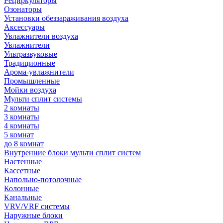
Рециркуляторы
Озонаторы
Установки обеззараживания воздуха
Аксессуары
Увлажнители воздуха
Увлажнители
Ультразвуковые
Традиционные
Арома-увлажнители
Промышленные
Мойки воздуха
Мульти сплит системы
2 комнаты
3 комнаты
4 комнаты
5 комнат
до 8 комнат
Внутренние блоки мульти сплит систем
Настенные
Кассетные
Напольно-потолочные
Колонные
Канальные
VRV/VRF системы
Наружные блоки