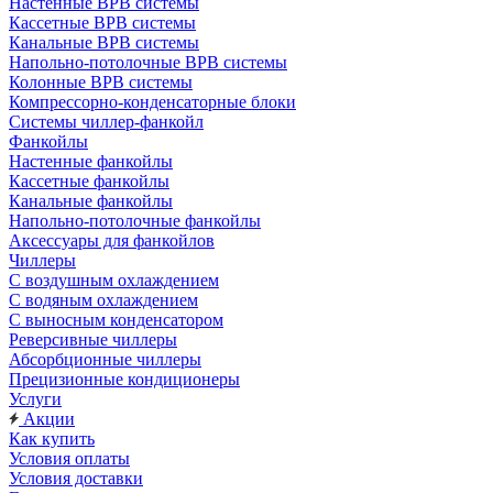
Настенные ВРВ системы
Кассетные ВРВ системы
Канальные ВРВ системы
Напольно-потолочные ВРВ системы
Колонные ВРВ системы
Компрессорно-конденсаторные блоки
Системы чиллер-фанкойл
Фанкойлы
Настенные фанкойлы
Кассетные фанкойлы
Канальные фанкойлы
Напольно-потолочные фанкойлы
Аксессуары для фанкойлов
Чиллеры
С воздушным охлаждением
С водяным охлаждением
С выносным конденсатором
Реверсивные чиллеры
Абсорбционные чиллеры
Прецизионные кондиционеры
Услуги
Акции
Как купить
Условия оплаты
Условия доставки