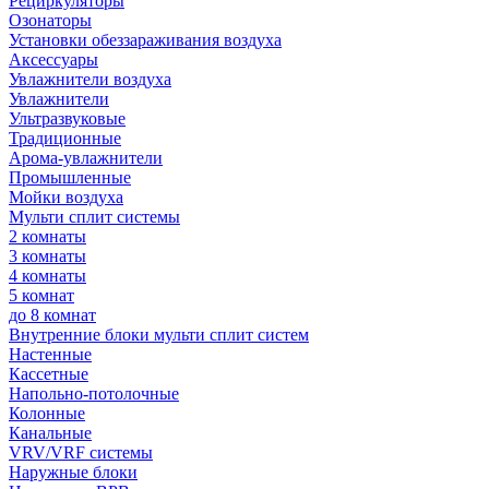
Рециркуляторы
Озонаторы
Установки обеззараживания воздуха
Аксессуары
Увлажнители воздуха
Увлажнители
Ультразвуковые
Традиционные
Арома-увлажнители
Промышленные
Мойки воздуха
Мульти сплит системы
2 комнаты
3 комнаты
4 комнаты
5 комнат
до 8 комнат
Внутренние блоки мульти сплит систем
Настенные
Кассетные
Напольно-потолочные
Колонные
Канальные
VRV/VRF системы
Наружные блоки