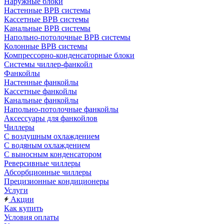
Наружные блоки
Настенные ВРВ системы
Кассетные ВРВ системы
Канальные ВРВ системы
Напольно-потолочные ВРВ системы
Колонные ВРВ системы
Компрессорно-конденсаторные блоки
Системы чиллер-фанкойл
Фанкойлы
Настенные фанкойлы
Кассетные фанкойлы
Канальные фанкойлы
Напольно-потолочные фанкойлы
Аксессуары для фанкойлов
Чиллеры
С воздушным охлаждением
С водяным охлаждением
С выносным конденсатором
Реверсивные чиллеры
Абсорбционные чиллеры
Прецизионные кондиционеры
Услуги
Акции
Как купить
Условия оплаты