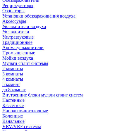
Обеззараживатели
Рециркуляторы
Озонаторы
Установки обеззараживания воздуха
Аксессуары
Увлажнители воздуха
Увлажнители
Ультразвуковые
Традиционные
Арома-увлажнители
Промышленные
Мойки воздуха
Мульти сплит системы
2 комнаты
3 комнаты
4 комнаты
5 комнат
до 8 комнат
Внутренние блоки мульти сплит систем
Настенные
Кассетные
Напольно-потолочные
Колонные
Канальные
VRV/VRF системы