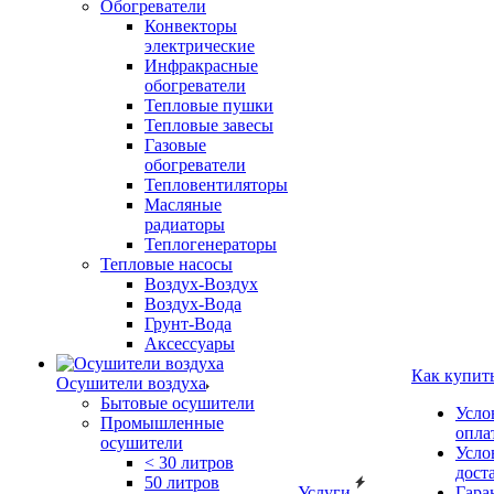
Обогреватели
Конвекторы
электрические
Инфракрасные
обогреватели
Тепловые пушки
Тепловые завесы
Газовые
обогреватели
Тепловентиляторы
Масляные
радиаторы
Теплогенераторы
Тепловые насосы
Воздух-Воздух
Воздух-Вода
Грунт-Вода
Аксессуары
Как купит
Осушители воздуха
Бытовые осушители
Усло
Промышленные
опла
осушители
Усло
< 30 литров
дост
50 литров
Услуги
Гара