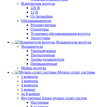
Ионизаторы воздуха
220 В
12 В
От батарейки
Обеззараживатели
Рециркуляторы
Озонаторы
Установки обеззараживания воздуха
Аксессуары
Увлажнители воздуха
Увлажнители
Ультразвуковые
Традиционные
Арома-увлажнители
Промышленные
Мойки воздуха
Мульти сплит системы
2 комнаты
3 комнаты
4 комнаты
5 комнат
до 8 комнат
Внутренние блоки мульти сплит систем
Настенные
Кассетные