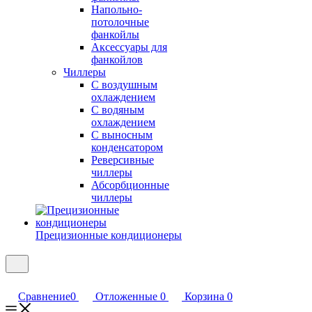
Напольно-
потолочные
фанкойлы
Аксессуары для
фанкойлов
Чиллеры
С воздушным
охлаждением
С водяным
охлаждением
С выносным
конденсатором
Реверсивные
чиллеры
Абсорбционные
чиллеры
Прецизионные кондиционеры
Сравнение
0
Отложенные
0
Корзина
0