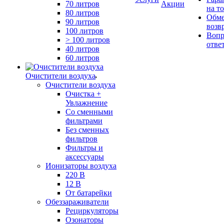
70 литров
Акции
на т
80 литров
Обме
90 литров
возв
100 литров
Вопр
> 100 литров
отве
40 литров
60 литров
Очистители воздуха
Очистители воздуха
Очистка +
Увлажнение
Cо сменными
фильтрами
Без сменных
фильтров
Фильтры и
аксессуары
Ионизаторы воздуха
220 В
12 В
От батарейки
Обеззараживатели
Рециркуляторы
Озонаторы