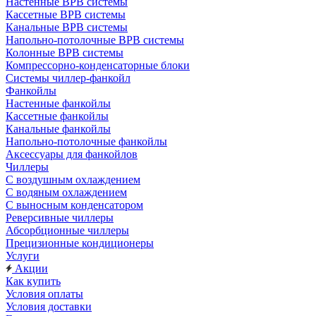
Настенные ВРВ системы
Кассетные ВРВ системы
Канальные ВРВ системы
Напольно-потолочные ВРВ системы
Колонные ВРВ системы
Компрессорно-конденсаторные блоки
Системы чиллер-фанкойл
Фанкойлы
Настенные фанкойлы
Кассетные фанкойлы
Канальные фанкойлы
Напольно-потолочные фанкойлы
Аксессуары для фанкойлов
Чиллеры
С воздушным охлаждением
С водяным охлаждением
С выносным конденсатором
Реверсивные чиллеры
Абсорбционные чиллеры
Прецизионные кондиционеры
Услуги
Акции
Как купить
Условия оплаты
Условия доставки