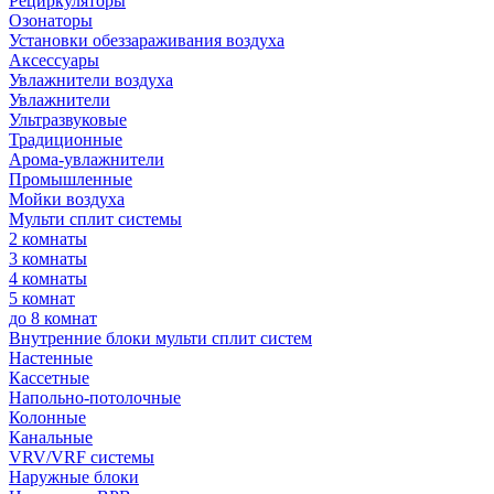
Рециркуляторы
Озонаторы
Установки обеззараживания воздуха
Аксессуары
Увлажнители воздуха
Увлажнители
Ультразвуковые
Традиционные
Арома-увлажнители
Промышленные
Мойки воздуха
Мульти сплит системы
2 комнаты
3 комнаты
4 комнаты
5 комнат
до 8 комнат
Внутренние блоки мульти сплит систем
Настенные
Кассетные
Напольно-потолочные
Колонные
Канальные
VRV/VRF системы
Наружные блоки