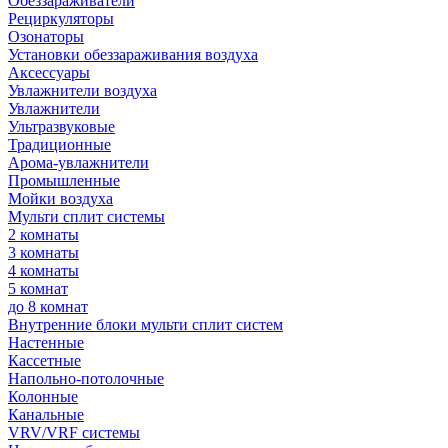
Обеззараживатели
Рециркуляторы
Озонаторы
Установки обеззараживания воздуха
Аксессуары
Увлажнители воздуха
Увлажнители
Ультразвуковые
Традиционные
Арома-увлажнители
Промышленные
Мойки воздуха
Мульти сплит системы
2 комнаты
3 комнаты
4 комнаты
5 комнат
до 8 комнат
Внутренние блоки мульти сплит систем
Настенные
Кассетные
Напольно-потолочные
Колонные
Канальные
VRV/VRF системы