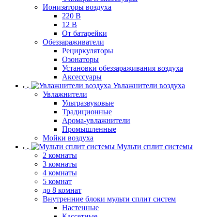
Ионизаторы воздуха
220 В
12 В
От батарейки
Обеззараживатели
Рециркуляторы
Озонаторы
Установки обеззараживания воздуха
Аксессуары
Увлажнители воздуха
Увлажнители
Ультразвуковые
Традиционные
Арома-увлажнители
Промышленные
Мойки воздуха
Мульти сплит системы
2 комнаты
3 комнаты
4 комнаты
5 комнат
до 8 комнат
Внутренние блоки мульти сплит систем
Настенные
Кассетные