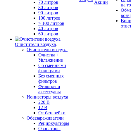
70 литров
Акции
на т
80 литров
Обме
90 литров
возв
100 литров
Вопр
> 100 литров
отве
40 литров
60 литров
Очистители воздуха
Очистители воздуха
Очистка +
Увлажнение
Cо сменными
фильтрами
Без сменных
фильтров
Фильтры и
аксессуары
Ионизаторы воздуха
220 В
12 В
От батарейки
Обеззараживатели
Рециркуляторы
Озонаторы