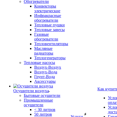
Обогреватели
Конвекторы
электрические
Инфракрасные
обогреватели
Тепловые пушки
Тепловые завесы
Газовые
обогреватели
Тепловентиляторы
Масляные
радиаторы
Теплогенераторы
Тепловые насосы
Воздух-Воздух
Воздух-Вода
Грунт-Вода
Аксессуары
Как купит
Осушители воздуха
Бытовые осушители
Усло
Промышленные
опла
осушители
Усло
< 30 литров
дост
50 литров
Услуги
Гара