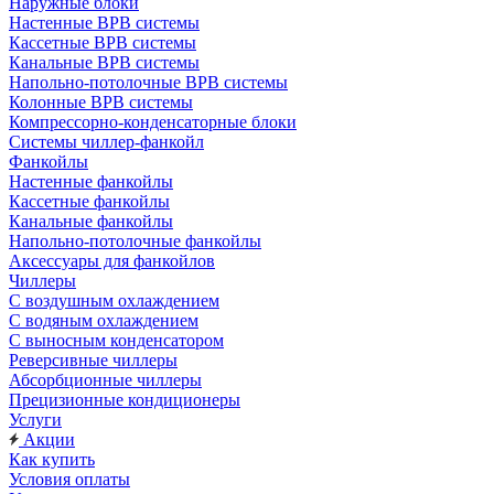
Наружные блоки
Настенные ВРВ системы
Кассетные ВРВ системы
Канальные ВРВ системы
Напольно-потолочные ВРВ системы
Колонные ВРВ системы
Компрессорно-конденсаторные блоки
Системы чиллер-фанкойл
Фанкойлы
Настенные фанкойлы
Кассетные фанкойлы
Канальные фанкойлы
Напольно-потолочные фанкойлы
Аксессуары для фанкойлов
Чиллеры
С воздушным охлаждением
С водяным охлаждением
С выносным конденсатором
Реверсивные чиллеры
Абсорбционные чиллеры
Прецизионные кондиционеры
Услуги
Акции
Как купить
Условия оплаты