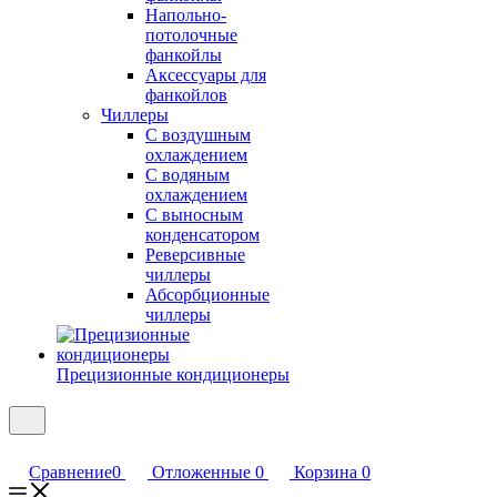
Напольно-
потолочные
фанкойлы
Аксессуары для
фанкойлов
Чиллеры
С воздушным
охлаждением
С водяным
охлаждением
С выносным
конденсатором
Реверсивные
чиллеры
Абсорбционные
чиллеры
Прецизионные кондиционеры
Сравнение
0
Отложенные
0
Корзина
0