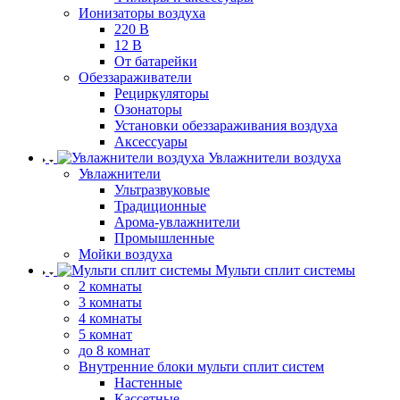
Ионизаторы воздуха
220 В
12 В
От батарейки
Обеззараживатели
Рециркуляторы
Озонаторы
Установки обеззараживания воздуха
Аксессуары
Увлажнители воздуха
Увлажнители
Ультразвуковые
Традиционные
Арома-увлажнители
Промышленные
Мойки воздуха
Мульти сплит системы
2 комнаты
3 комнаты
4 комнаты
5 комнат
до 8 комнат
Внутренние блоки мульти сплит систем
Настенные
Кассетные