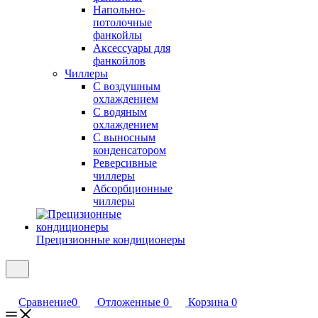
Напольно-
потолочные
фанкойлы
Аксессуары для
фанкойлов
Чиллеры
С воздушным
охлаждением
С водяным
охлаждением
С выносным
конденсатором
Реверсивные
чиллеры
Абсорбционные
чиллеры
Прецизионные кондиционеры
Сравнение
0
Отложенные
0
Корзина
0