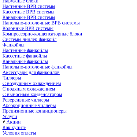
Наружные блоки
Настенные ВРВ системы
Кассетные ВРВ системы
Канальные ВРВ системы
Напольно-потолочные ВРВ системы
Колонные ВРВ системы
Компрессорно-конденсаторные блоки
Системы чиллер-фанкойл
Фанкойлы
Настенные фанкойлы
Кассетные фанкойлы
Канальные фанкойлы
Напольно-потолочные фанкойлы
Аксессуары для фанкойлов
Чиллеры
С воздушным охлаждением
С водяным охлаждением
С выносным конденсатором
Реверсивные чиллеры
Абсорбционные чиллеры
Прецизионные кондиционеры
Услуги
Акции
Как купить
Условия оплаты