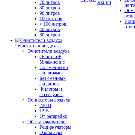
70 литров
Акции
на т
80 литров
Обме
90 литров
возв
100 литров
Вопр
> 100 литров
отве
40 литров
60 литров
Очистители воздуха
Очистители воздуха
Очистка +
Увлажнение
Cо сменными
фильтрами
Без сменных
фильтров
Фильтры и
аксессуары
Ионизаторы воздуха
220 В
12 В
От батарейки
Обеззараживатели
Рециркуляторы
Озонаторы