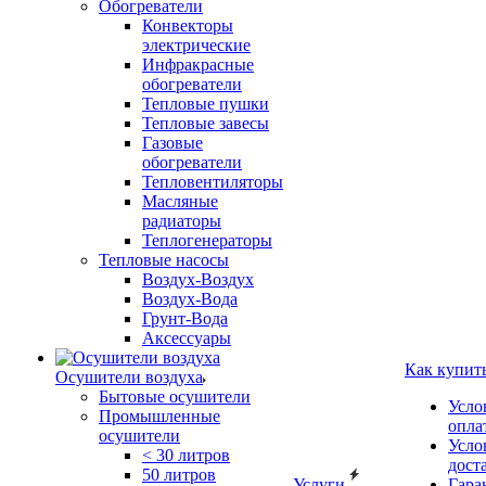
Обогреватели
Конвекторы
электрические
Инфракрасные
обогреватели
Тепловые пушки
Тепловые завесы
Газовые
обогреватели
Тепловентиляторы
Масляные
радиаторы
Теплогенераторы
Тепловые насосы
Воздух-Воздух
Воздух-Вода
Грунт-Вода
Аксессуары
Как купит
Осушители воздуха
Бытовые осушители
Усло
Промышленные
опла
осушители
Усло
< 30 литров
дост
50 литров
Услуги
Гара