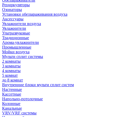
Обеззараживатели
Рециркуляторы
Озонаторы
Установки обеззараживания воздуха
Аксессуары
Увлажнители воздуха
Увлажнители
Ультразвуковые
Традиционные
Арома-увлажнители
Промышленные
Мойки воздуха
Мульти сплит системы
2 комнаты
3 комнаты
4 комнаты
5 комнат
до 8 комнат
Внутренние блоки мульти сплит систем
Настенные
Кассетные
Напольно-потолочные
Колонные
Канальные
VRV/VRF системы