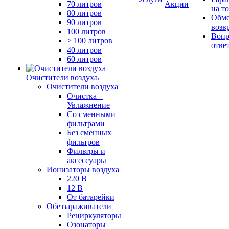
70 литров
Акции
на т
80 литров
Обме
90 литров
возв
100 литров
Вопр
> 100 литров
отве
40 литров
60 литров
Очистители воздуха
Очистители воздуха
Очистка +
Увлажнение
Cо сменными
фильтрами
Без сменных
фильтров
Фильтры и
аксессуары
Ионизаторы воздуха
220 В
12 В
От батарейки
Обеззараживатели
Рециркуляторы
Озонаторы