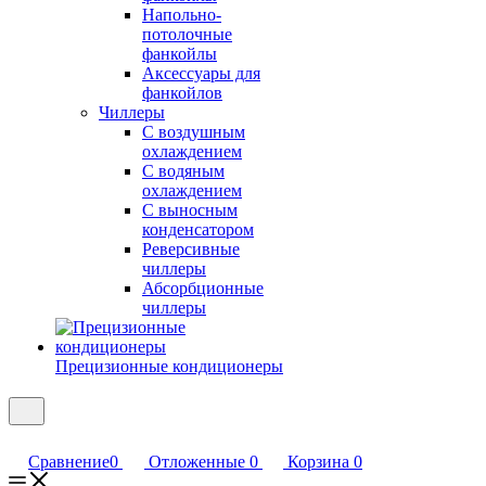
Напольно-
потолочные
фанкойлы
Аксессуары для
фанкойлов
Чиллеры
С воздушным
охлаждением
С водяным
охлаждением
С выносным
конденсатором
Реверсивные
чиллеры
Абсорбционные
чиллеры
Прецизионные кондиционеры
Сравнение
0
Отложенные
0
Корзина
0