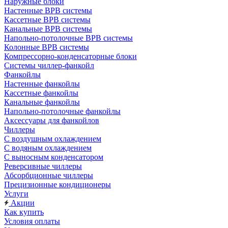
Наружные блоки
Настенные ВРВ системы
Кассетные ВРВ системы
Канальные ВРВ системы
Напольно-потолочные ВРВ системы
Колонные ВРВ системы
Компрессорно-конденсаторные блоки
Системы чиллер-фанкойл
Фанкойлы
Настенные фанкойлы
Кассетные фанкойлы
Канальные фанкойлы
Напольно-потолочные фанкойлы
Аксессуары для фанкойлов
Чиллеры
С воздушным охлаждением
С водяным охлаждением
С выносным конденсатором
Реверсивные чиллеры
Абсорбционные чиллеры
Прецизионные кондиционеры
Услуги
Акции
Как купить
Условия оплаты