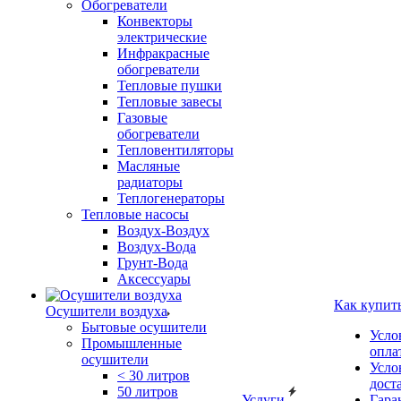
Обогреватели
Конвекторы
электрические
Инфракрасные
обогреватели
Тепловые пушки
Тепловые завесы
Газовые
обогреватели
Тепловентиляторы
Масляные
радиаторы
Теплогенераторы
Тепловые насосы
Воздух-Воздух
Воздух-Вода
Грунт-Вода
Аксессуары
Как купит
Осушители воздуха
Бытовые осушители
Усло
Промышленные
опла
осушители
Усло
< 30 литров
дост
50 литров
Услуги
Гара