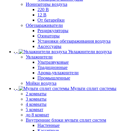
Ионизаторы воздуха
220 В
12 В
От батарейки
Обеззараживатели
Рециркуляторы
Озонаторы
Установки обеззараживания воздуха
Аксессуары
Увлажнители воздуха
Увлажнители
Ультразвуковые
Традиционные
Арома-увлажнители
Промышленные
Мойки воздуха
Мульти сплит системы
2 комнаты
3 комнаты
4 комнаты
5 комнат
до 8 комнат
Внутренние блоки мульти сплит систем
Настенные
Кассетные