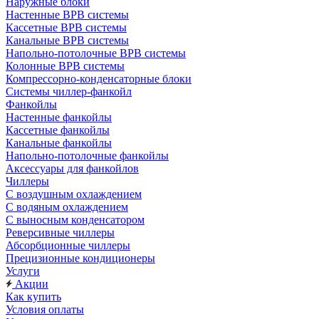
Наружные блоки
Настенные ВРВ системы
Кассетные ВРВ системы
Канальные ВРВ системы
Напольно-потолочные ВРВ системы
Колонные ВРВ системы
Компрессорно-конденсаторные блоки
Системы чиллер-фанкойл
Фанкойлы
Настенные фанкойлы
Кассетные фанкойлы
Канальные фанкойлы
Напольно-потолочные фанкойлы
Аксессуары для фанкойлов
Чиллеры
С воздушным охлаждением
С водяным охлаждением
С выносным конденсатором
Реверсивные чиллеры
Абсорбционные чиллеры
Прецизионные кондиционеры
Услуги
Акции
Как купить
Условия оплаты