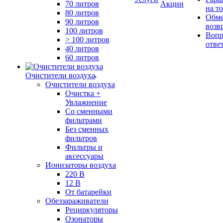
70 литров
Акции
на т
80 литров
Обме
90 литров
возв
100 литров
Вопр
> 100 литров
отве
40 литров
60 литров
Очистители воздуха
Очистители воздуха
Очистка +
Увлажнение
Cо сменными
фильтрами
Без сменных
фильтров
Фильтры и
аксессуары
Ионизаторы воздуха
220 В
12 В
От батарейки
Обеззараживатели
Рециркуляторы
Озонаторы