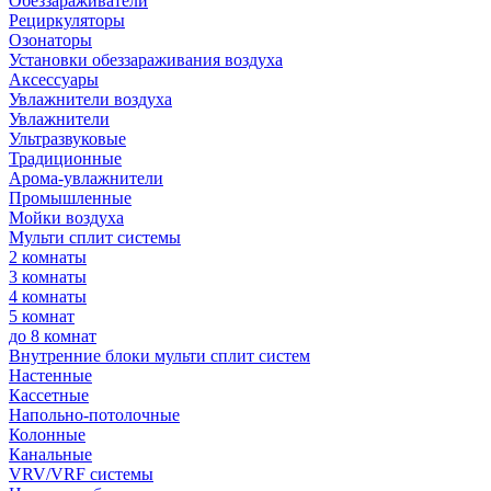
Обеззараживатели
Рециркуляторы
Озонаторы
Установки обеззараживания воздуха
Аксессуары
Увлажнители воздуха
Увлажнители
Ультразвуковые
Традиционные
Арома-увлажнители
Промышленные
Мойки воздуха
Мульти сплит системы
2 комнаты
3 комнаты
4 комнаты
5 комнат
до 8 комнат
Внутренние блоки мульти сплит систем
Настенные
Кассетные
Напольно-потолочные
Колонные
Канальные
VRV/VRF системы