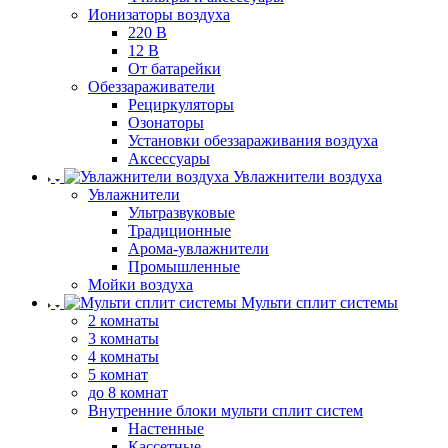
Ионизаторы воздуха
220 В
12 В
От батарейки
Обеззараживатели
Рециркуляторы
Озонаторы
Установки обеззараживания воздуха
Аксессуары
Увлажнители воздуха
Увлажнители
Ультразвуковые
Традиционные
Арома-увлажнители
Промышленные
Мойки воздуха
Мульти сплит системы
2 комнаты
3 комнаты
4 комнаты
5 комнат
до 8 комнат
Внутренние блоки мульти сплит систем
Настенные
Кассетные