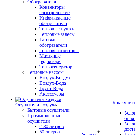
Обогреватели
Конвекторы
электрические
Инфракрасные
обогреватели
Тепловые пушки
Тепловые завесы
Газовые
обогреватели
Тепловентиляторы
Масляные
радиаторы
Теплогенераторы
Тепловые насосы
Воздух-Воздух
Воздух-Вода
Грунт-Вода
Аксессуары
Как купит
Осушители воздуха
Бытовые осушители
Усло
Промышленные
опла
осушители
Усло
< 30 литров
дост
50 литров
Услуги
Гара