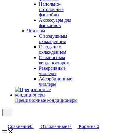
Напольно-
потолочные
фанкойлы
Аксессуары для
фанкойлов
Чиллеры
С воздушным
охлаждением
С водяным
охлаждением
С выносным
конденсатором
Реверсивные
чиллеры
Абсорбционные
чиллеры
Прецизионные кондиционеры
Сравнение
0
Отложенные
0
Корзина
0