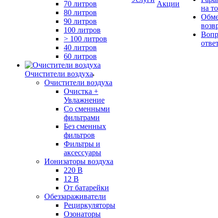
70 литров
Акции
на т
80 литров
Обме
90 литров
возв
100 литров
Вопр
> 100 литров
отве
40 литров
60 литров
Очистители воздуха
Очистители воздуха
Очистка +
Увлажнение
Cо сменными
фильтрами
Без сменных
фильтров
Фильтры и
аксессуары
Ионизаторы воздуха
220 В
12 В
От батарейки
Обеззараживатели
Рециркуляторы
Озонаторы