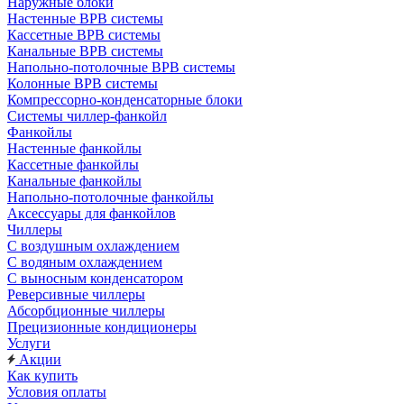
Наружные блоки
Настенные ВРВ системы
Кассетные ВРВ системы
Канальные ВРВ системы
Напольно-потолочные ВРВ системы
Колонные ВРВ системы
Компрессорно-конденсаторные блоки
Системы чиллер-фанкойл
Фанкойлы
Настенные фанкойлы
Кассетные фанкойлы
Канальные фанкойлы
Напольно-потолочные фанкойлы
Аксессуары для фанкойлов
Чиллеры
С воздушным охлаждением
С водяным охлаждением
С выносным конденсатором
Реверсивные чиллеры
Абсорбционные чиллеры
Прецизионные кондиционеры
Услуги
Акции
Как купить
Условия оплаты