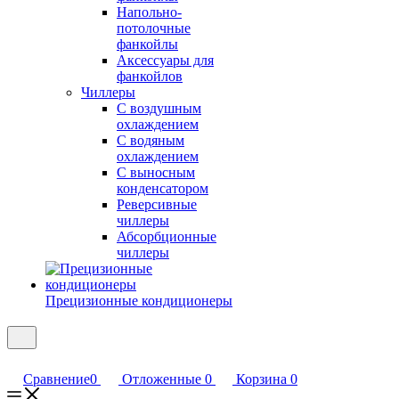
Напольно-
потолочные
фанкойлы
Аксессуары для
фанкойлов
Чиллеры
С воздушным
охлаждением
С водяным
охлаждением
С выносным
конденсатором
Реверсивные
чиллеры
Абсорбционные
чиллеры
Прецизионные кондиционеры
Сравнение
0
Отложенные
0
Корзина
0