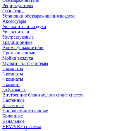
Обеззараживатели
Рециркуляторы
Озонаторы
Установки обеззараживания воздуха
Аксессуары
Увлажнители воздуха
Увлажнители
Ультразвуковые
Традиционные
Арома-увлажнители
Промышленные
Мойки воздуха
Мульти сплит системы
2 комнаты
3 комнаты
4 комнаты
5 комнат
до 8 комнат
Внутренние блоки мульти сплит систем
Настенные
Кассетные
Напольно-потолочные
Колонные
Канальные
VRV/VRF системы