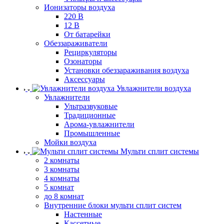
Ионизаторы воздуха
220 В
12 В
От батарейки
Обеззараживатели
Рециркуляторы
Озонаторы
Установки обеззараживания воздуха
Аксессуары
Увлажнители воздуха
Увлажнители
Ультразвуковые
Традиционные
Арома-увлажнители
Промышленные
Мойки воздуха
Мульти сплит системы
2 комнаты
3 комнаты
4 комнаты
5 комнат
до 8 комнат
Внутренние блоки мульти сплит систем
Настенные
Кассетные