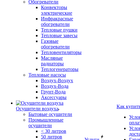
Обогреватели
Конвекторы
электрические
Инфракрасные
обогреватели
Тепловые пушки
Тепловые завесы
Газовые
обогреватели
Тепловентиляторы
Масляные
радиаторы
Теплогенераторы
Тепловые насосы
Воздух-Воздух
Воздух-Вода
Грунт-Вода
Аксессуары
Как купит
Осушители воздуха
Бытовые осушители
Усло
Промышленные
опла
осушители
Усло
< 30 литров
дост
50 литров
Услуги
Гара