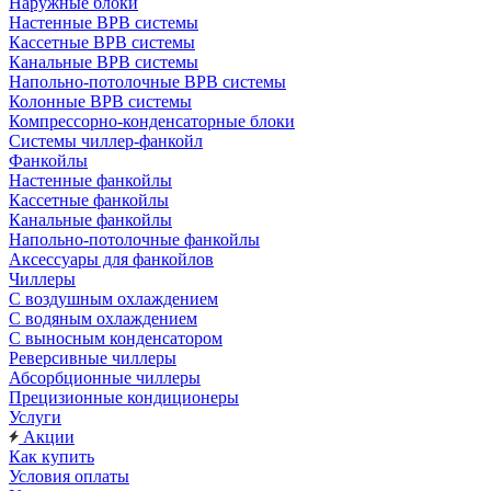
Наружные блоки
Настенные ВРВ системы
Кассетные ВРВ системы
Канальные ВРВ системы
Напольно-потолочные ВРВ системы
Колонные ВРВ системы
Компрессорно-конденсаторные блоки
Системы чиллер-фанкойл
Фанкойлы
Настенные фанкойлы
Кассетные фанкойлы
Канальные фанкойлы
Напольно-потолочные фанкойлы
Аксессуары для фанкойлов
Чиллеры
С воздушным охлаждением
С водяным охлаждением
С выносным конденсатором
Реверсивные чиллеры
Абсорбционные чиллеры
Прецизионные кондиционеры
Услуги
Акции
Как купить
Условия оплаты