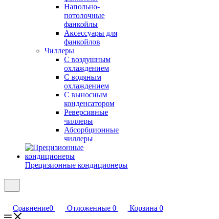
Напольно-
потолочные
фанкойлы
Аксессуары для
фанкойлов
Чиллеры
С воздушным
охлаждением
С водяным
охлаждением
С выносным
конденсатором
Реверсивные
чиллеры
Абсорбционные
чиллеры
Прецизионные кондиционеры
Сравнение
0
Отложенные
0
Корзина
0