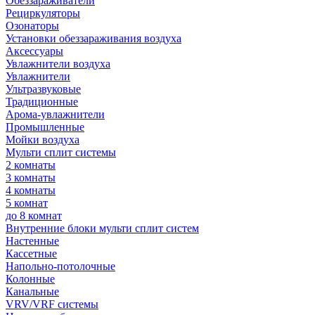
Обеззараживатели
Рециркуляторы
Озонаторы
Установки обеззараживания воздуха
Аксессуары
Увлажнители воздуха
Увлажнители
Ультразвуковые
Традиционные
Арома-увлажнители
Промышленные
Мойки воздуха
Мульти сплит системы
2 комнаты
3 комнаты
4 комнаты
5 комнат
до 8 комнат
Внутренние блоки мульти сплит систем
Настенные
Кассетные
Напольно-потолочные
Колонные
Канальные
VRV/VRF системы