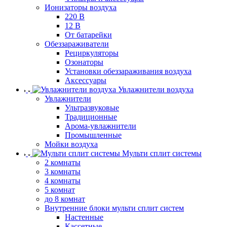
Ионизаторы воздуха
220 В
12 В
От батарейки
Обеззараживатели
Рециркуляторы
Озонаторы
Установки обеззараживания воздуха
Аксессуары
Увлажнители воздуха
Увлажнители
Ультразвуковые
Традиционные
Арома-увлажнители
Промышленные
Мойки воздуха
Мульти сплит системы
2 комнаты
3 комнаты
4 комнаты
5 комнат
до 8 комнат
Внутренние блоки мульти сплит систем
Настенные
Кассетные