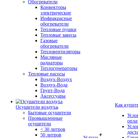
Обогреватели
Конвекторы
электрические
Инфракрасные
обогреватели
Тепловые пушки
Тепловые завесы
Газовые
обогреватели
Тепловентиляторы
Масляные
радиаторы
Теплогенераторы
Тепловые насосы
Воздух-Воздух
Воздух-Вода
Грунт-Вода
Аксессуары
Как купит
Осушители воздуха
Бытовые осушители
Усло
Промышленные
опла
осушители
Усло
< 30 литров
дост
50 литров
Услуги
Гара