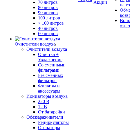
70 литров
Акции
на т
80 литров
Обме
90 литров
возв
100 литров
Вопр
> 100 литров
отве
40 литров
60 литров
Очистители воздуха
Очистители воздуха
Очистка +
Увлажнение
Cо сменными
фильтрами
Без сменных
фильтров
Фильтры и
аксессуары
Ионизаторы воздуха
220 В
12 В
От батарейки
Обеззараживатели
Рециркуляторы
Озонаторы