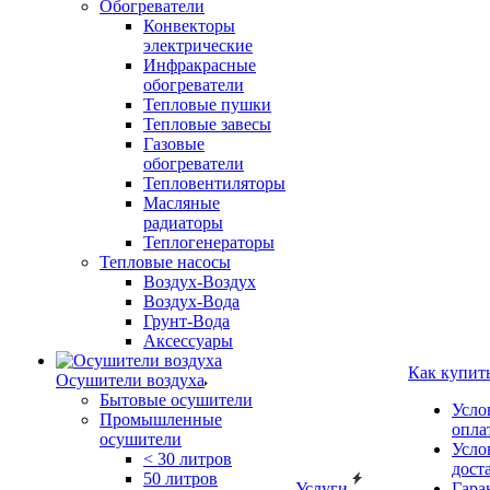
Обогреватели
Конвекторы
электрические
Инфракрасные
обогреватели
Тепловые пушки
Тепловые завесы
Газовые
обогреватели
Тепловентиляторы
Масляные
радиаторы
Теплогенераторы
Тепловые насосы
Воздух-Воздух
Воздух-Вода
Грунт-Вода
Аксессуары
Как купит
Осушители воздуха
Бытовые осушители
Усло
Промышленные
опла
осушители
Усло
< 30 литров
дост
50 литров
Услуги
Гара