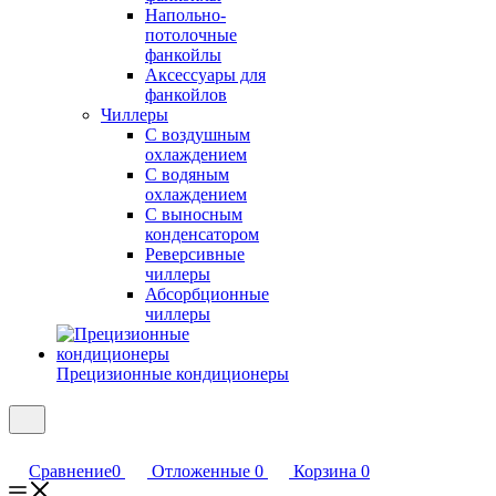
Напольно-
потолочные
фанкойлы
Аксессуары для
фанкойлов
Чиллеры
С воздушным
охлаждением
С водяным
охлаждением
С выносным
конденсатором
Реверсивные
чиллеры
Абсорбционные
чиллеры
Прецизионные кондиционеры
Сравнение
0
Отложенные
0
Корзина
0