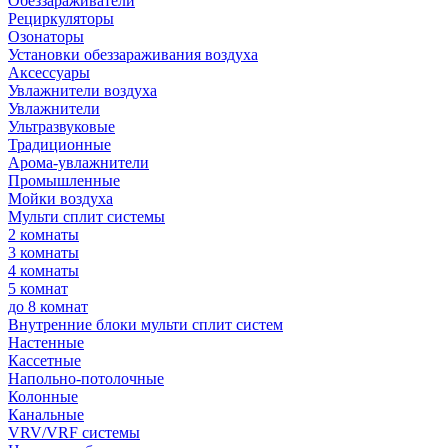
Обеззараживатели
Рециркуляторы
Озонаторы
Установки обеззараживания воздуха
Аксессуары
Увлажнители воздуха
Увлажнители
Ультразвуковые
Традиционные
Арома-увлажнители
Промышленные
Мойки воздуха
Мульти сплит системы
2 комнаты
3 комнаты
4 комнаты
5 комнат
до 8 комнат
Внутренние блоки мульти сплит систем
Настенные
Кассетные
Напольно-потолочные
Колонные
Канальные
VRV/VRF системы