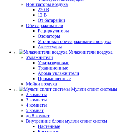
Ионизаторы воздуха
220 В
12 В
От батарейки
Обеззараживатели
Рециркуляторы
Озонаторы
Установки обеззараживания воздуха
Аксессуары
Увлажнители воздуха
Увлажнители
Ультразвуковые
Традиционные
Арома-увлажнители
Промышленные
Мойки воздуха
Мульти сплит системы
2 комнаты
3 комнаты
4 комнаты
5 комнат
до 8 комнат
Внутренние блоки мульти сплит систем
Настенные
Кассетные