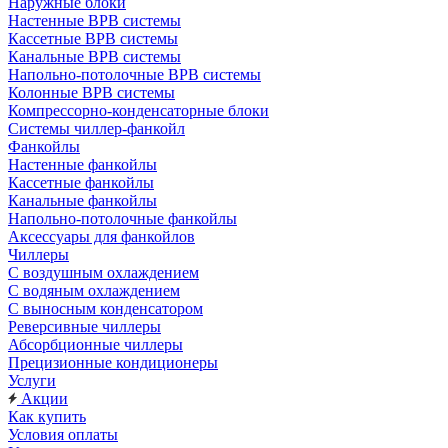
Наружные блоки
Настенные ВРВ системы
Кассетные ВРВ системы
Канальные ВРВ системы
Напольно-потолочные ВРВ системы
Колонные ВРВ системы
Компрессорно-конденсаторные блоки
Системы чиллер-фанкойл
Фанкойлы
Настенные фанкойлы
Кассетные фанкойлы
Канальные фанкойлы
Напольно-потолочные фанкойлы
Аксессуары для фанкойлов
Чиллеры
С воздушным охлаждением
С водяным охлаждением
С выносным конденсатором
Реверсивные чиллеры
Абсорбционные чиллеры
Прецизионные кондиционеры
Услуги
Акции
Как купить
Условия оплаты