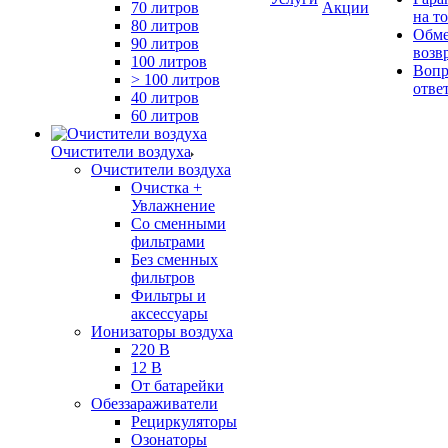
70 литров
Акции
на т
80 литров
Обме
90 литров
возв
100 литров
Вопр
> 100 литров
отве
40 литров
60 литров
Очистители воздуха
Очистители воздуха
Очистка +
Увлажнение
Cо сменными
фильтрами
Без сменных
фильтров
Фильтры и
аксессуары
Ионизаторы воздуха
220 В
12 В
От батарейки
Обеззараживатели
Рециркуляторы
Озонаторы