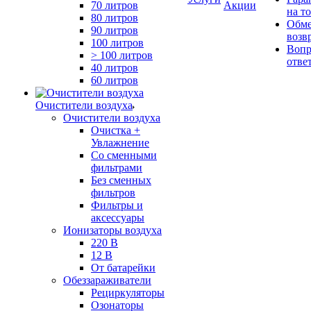
70 литров
Акции
на т
80 литров
Обме
90 литров
возв
100 литров
Вопр
> 100 литров
отве
40 литров
60 литров
Очистители воздуха
Очистители воздуха
Очистка +
Увлажнение
Cо сменными
фильтрами
Без сменных
фильтров
Фильтры и
аксессуары
Ионизаторы воздуха
220 В
12 В
От батарейки
Обеззараживатели
Рециркуляторы
Озонаторы