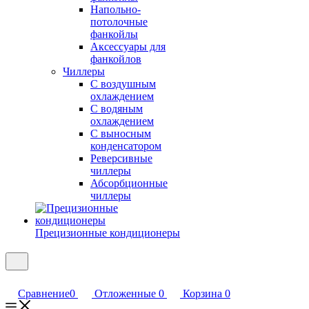
Напольно-
потолочные
фанкойлы
Аксессуары для
фанкойлов
Чиллеры
С воздушным
охлаждением
С водяным
охлаждением
С выносным
конденсатором
Реверсивные
чиллеры
Абсорбционные
чиллеры
Прецизионные кондиционеры
Сравнение
0
Отложенные
0
Корзина
0