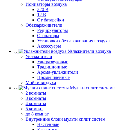
Ионизаторы воздуха
220 В
12 В
От батарейки
Обеззараживатели
Рециркуляторы
Озонаторы
Установки обеззараживания воздуха
Аксессуары
Увлажнители воздуха
Увлажнители
Ультразвуковые
Традиционные
Арома-увлажнители
Промышленные
Мойки воздуха
Мульти сплит системы
2 комнаты
3 комнаты
4 комнаты
5 комнат
до 8 комнат
Внутренние блоки мульти сплит систем
Настенные
Кассетные