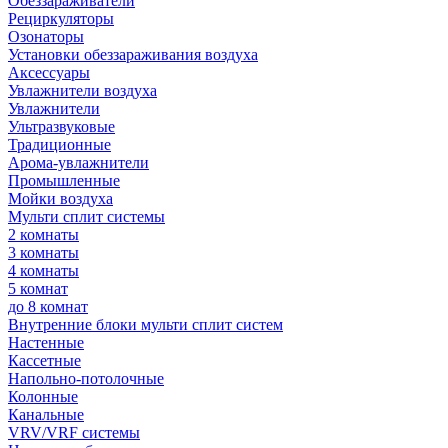
Обеззараживатели
Рециркуляторы
Озонаторы
Установки обеззараживания воздуха
Аксессуары
Увлажнители воздуха
Увлажнители
Ультразвуковые
Традиционные
Арома-увлажнители
Промышленные
Мойки воздуха
Мульти сплит системы
2 комнаты
3 комнаты
4 комнаты
5 комнат
до 8 комнат
Внутренние блоки мульти сплит систем
Настенные
Кассетные
Напольно-потолочные
Колонные
Канальные
VRV/VRF системы