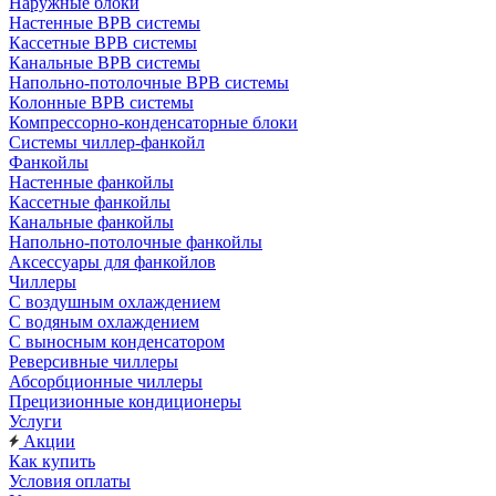
Наружные блоки
Настенные ВРВ системы
Кассетные ВРВ системы
Канальные ВРВ системы
Напольно-потолочные ВРВ системы
Колонные ВРВ системы
Компрессорно-конденсаторные блоки
Системы чиллер-фанкойл
Фанкойлы
Настенные фанкойлы
Кассетные фанкойлы
Канальные фанкойлы
Напольно-потолочные фанкойлы
Аксессуары для фанкойлов
Чиллеры
С воздушным охлаждением
С водяным охлаждением
С выносным конденсатором
Реверсивные чиллеры
Абсорбционные чиллеры
Прецизионные кондиционеры
Услуги
Акции
Как купить
Условия оплаты