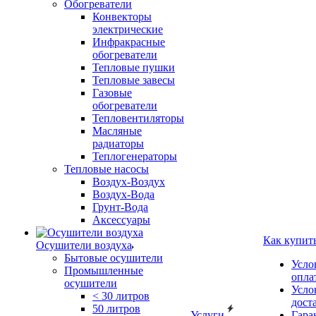
Обогреватели
Конвекторы
электрические
Инфракрасные
обогреватели
Тепловые пушки
Тепловые завесы
Газовые
обогреватели
Тепловентиляторы
Масляные
радиаторы
Теплогенераторы
Тепловые насосы
Воздух-Воздух
Воздух-Вода
Грунт-Вода
Аксессуары
Как купит
Осушители воздуха
Бытовые осушители
Усло
Промышленные
опла
осушители
Усло
< 30 литров
дост
50 литров
Услуги
Гара