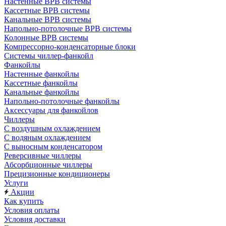
Настенные ВРВ системы
Кассетные ВРВ системы
Канальные ВРВ системы
Напольно-потолочные ВРВ системы
Колонные ВРВ системы
Компрессорно-конденсаторные блоки
Системы чиллер-фанкойл
Фанкойлы
Настенные фанкойлы
Кассетные фанкойлы
Канальные фанкойлы
Напольно-потолочные фанкойлы
Аксессуары для фанкойлов
Чиллеры
С воздушным охлаждением
С водяным охлаждением
С выносным конденсатором
Реверсивные чиллеры
Абсорбционные чиллеры
Прецизионные кондиционеры
Услуги
Акции
Как купить
Условия оплаты
Условия доставки