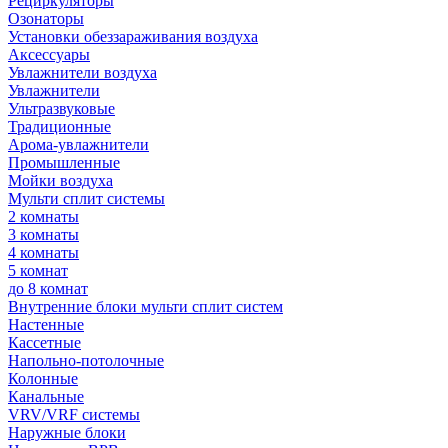
Рециркуляторы
Озонаторы
Установки обеззараживания воздуха
Аксессуары
Увлажнители воздуха
Увлажнители
Ультразвуковые
Традиционные
Арома-увлажнители
Промышленные
Мойки воздуха
Мульти сплит системы
2 комнаты
3 комнаты
4 комнаты
5 комнат
до 8 комнат
Внутренние блоки мульти сплит систем
Настенные
Кассетные
Напольно-потолочные
Колонные
Канальные
VRV/VRF системы
Наружные блоки