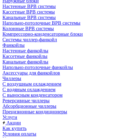
Наружные блоки
Настенные ВРВ системы
Кассетные ВРВ системы
Канальные ВРВ системы
Напольно-потолочные ВРВ системы
Колонные ВРВ системы
Компрессорно-конденсаторные блоки
Системы чиллер-фанкойл
Фанкойлы
Настенные фанкойлы
Кассетные фанкойлы
Канальные фанкойлы
Напольно-потолочные фанкойлы
Аксессуары для фанкойлов
Чиллеры
С воздушным охлаждением
С водяным охлаждением
С выносным конденсатором
Реверсивные чиллеры
Абсорбционные чиллеры
Прецизионные кондиционеры
Услуги
Акции
Как купить
Условия оплаты