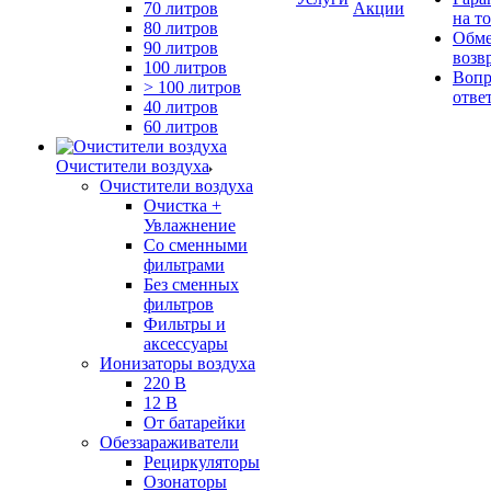
70 литров
Акции
на т
80 литров
Обме
90 литров
возв
100 литров
Вопр
> 100 литров
отве
40 литров
60 литров
Очистители воздуха
Очистители воздуха
Очистка +
Увлажнение
Cо сменными
фильтрами
Без сменных
фильтров
Фильтры и
аксессуары
Ионизаторы воздуха
220 В
12 В
От батарейки
Обеззараживатели
Рециркуляторы
Озонаторы