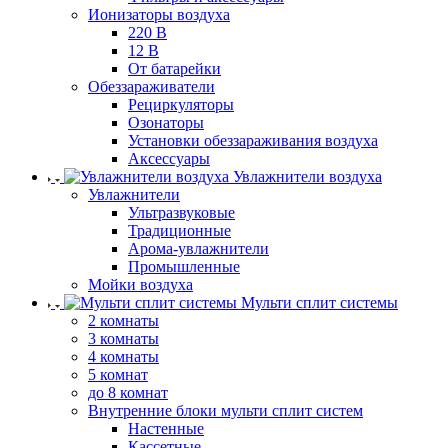
Ионизаторы воздуха
220 В
12 В
От батарейки
Обеззараживатели
Рециркуляторы
Озонаторы
Установки обеззараживания воздуха
Аксессуары
Увлажнители воздуха
Увлажнители
Ультразвуковые
Традиционные
Арома-увлажнители
Промышленные
Мойки воздуха
Мульти сплит системы
2 комнаты
3 комнаты
4 комнаты
5 комнат
до 8 комнат
Внутренние блоки мульти сплит систем
Настенные
Кассетные