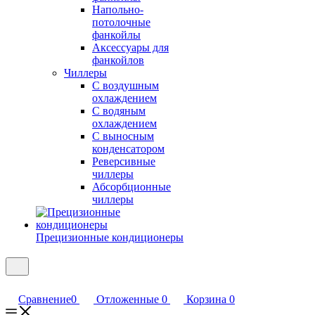
Напольно-
потолочные
фанкойлы
Аксессуары для
фанкойлов
Чиллеры
С воздушным
охлаждением
С водяным
охлаждением
С выносным
конденсатором
Реверсивные
чиллеры
Абсорбционные
чиллеры
Прецизионные кондиционеры
Сравнение
0
Отложенные
0
Корзина
0