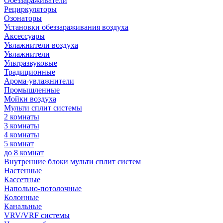
Обеззараживатели
Рециркуляторы
Озонаторы
Установки обеззараживания воздуха
Аксессуары
Увлажнители воздуха
Увлажнители
Ультразвуковые
Традиционные
Арома-увлажнители
Промышленные
Мойки воздуха
Мульти сплит системы
2 комнаты
3 комнаты
4 комнаты
5 комнат
до 8 комнат
Внутренние блоки мульти сплит систем
Настенные
Кассетные
Напольно-потолочные
Колонные
Канальные
VRV/VRF системы