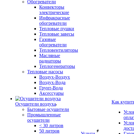
Обогреватели
Конвекторы
электрические
Инфракрасные
обогреватели
Тепловые пушки
Тепловые завесы
Газовые
обогреватели
Тепловентиляторы
Масляные
радиаторы
Теплогенераторы
Тепловые насосы
Воздух-Воздух
Воздух-Вода
Грунт-Вода
Аксессуары
Как купит
Осушители воздуха
Бытовые осушители
Усло
Промышленные
опла
осушители
Усло
< 30 литров
дост
50 литров
Услуги
Гара