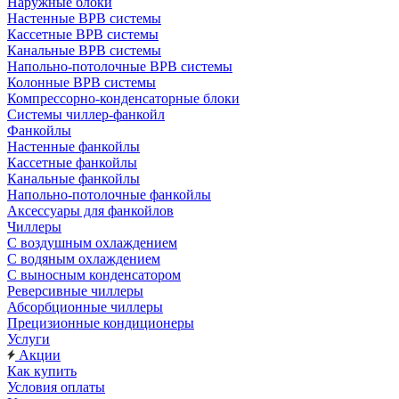
Наружные блоки
Настенные ВРВ системы
Кассетные ВРВ системы
Канальные ВРВ системы
Напольно-потолочные ВРВ системы
Колонные ВРВ системы
Компрессорно-конденсаторные блоки
Системы чиллер-фанкойл
Фанкойлы
Настенные фанкойлы
Кассетные фанкойлы
Канальные фанкойлы
Напольно-потолочные фанкойлы
Аксессуары для фанкойлов
Чиллеры
С воздушным охлаждением
С водяным охлаждением
С выносным конденсатором
Реверсивные чиллеры
Абсорбционные чиллеры
Прецизионные кондиционеры
Услуги
Акции
Как купить
Условия оплаты