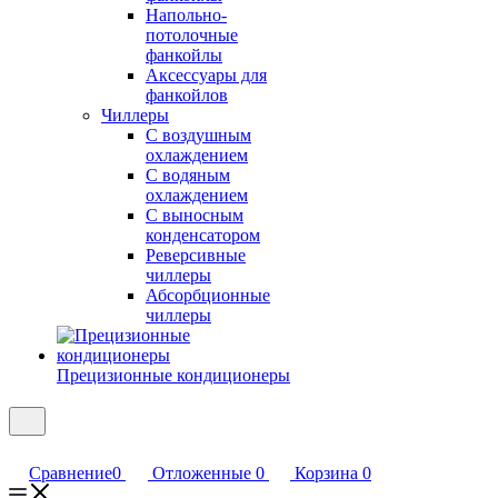
Напольно-
потолочные
фанкойлы
Аксессуары для
фанкойлов
Чиллеры
С воздушным
охлаждением
С водяным
охлаждением
С выносным
конденсатором
Реверсивные
чиллеры
Абсорбционные
чиллеры
Прецизионные кондиционеры
Сравнение
0
Отложенные
0
Корзина
0