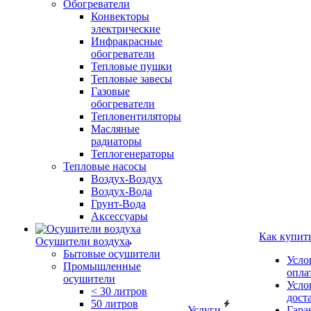
Обогреватели
Конвекторы
электрические
Инфракрасные
обогреватели
Тепловые пушки
Тепловые завесы
Газовые
обогреватели
Тепловентиляторы
Масляные
радиаторы
Теплогенераторы
Тепловые насосы
Воздух-Воздух
Воздух-Вода
Грунт-Вода
Аксессуары
Как купит
Осушители воздуха
Бытовые осушители
Усло
Промышленные
опла
осушители
Усло
< 30 литров
дост
50 литров
Услуги
Гара