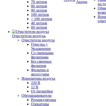
70 литров
Акции
на т
80 литров
Обме
90 литров
возв
100 литров
Вопр
> 100 литров
отве
40 литров
60 литров
Очистители воздуха
Очистители воздуха
Очистка +
Увлажнение
Cо сменными
фильтрами
Без сменных
фильтров
Фильтры и
аксессуары
Ионизаторы воздуха
220 В
12 В
От батарейки
Обеззараживатели
Рециркуляторы
Озонаторы