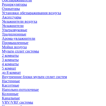
Обеззараживатели
Рециркуляторы
Озонаторы
Установки обеззараживания воздуха
Аксессуары
Увлажнители воздуха
Увлажнители
Ультразвуковые
Традиционные
Арома-увлажнители
Промышленные
Мойки воздуха
Мульти сплит системы
2 комнаты
3 комнаты
4 комнаты
5 комнат
до 8 комнат
Внутренние блоки мульти сплит систем
Настенные
Кассетные
Напольно-потолочные
Колонные
Канальные
VRV/VRF системы