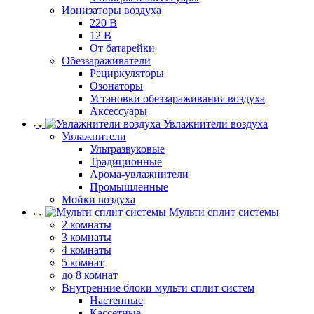
Ионизаторы воздуха
220 В
12 В
От батарейки
Обеззараживатели
Рециркуляторы
Озонаторы
Установки обеззараживания воздуха
Аксессуары
Увлажнители воздуха
Увлажнители
Ультразвуковые
Традиционные
Арома-увлажнители
Промышленные
Мойки воздуха
Мульти сплит системы
2 комнаты
3 комнаты
4 комнаты
5 комнат
до 8 комнат
Внутренние блоки мульти сплит систем
Настенные
Кассетные