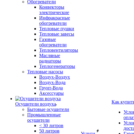
Обогреватели
Конвекторы
электрические
Инфракрасные
обогреватели
Тепловые пушки
Тепловые завесы
Газовые
обогреватели
Тепловентиляторы
Масляные
радиаторы
Теплогенераторы
Тепловые насосы
Воздух-Воздух
Воздух-Вода
Грунт-Вода
Аксессуары
Как купит
Осушители воздуха
Бытовые осушители
Усло
Промышленные
опла
осушители
Усло
< 30 литров
дост
50 литров
Услуги
Гара