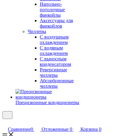
Напольно-
потолочные
фанкойлы
Аксессуары для
фанкойлов
Чиллеры
С воздушным
охлаждением
С водяным
охлаждением
С выносным
конденсатором
Реверсивные
чиллеры
Абсорбционные
чиллеры
Прецизионные кондиционеры
Сравнение
0
Отложенные
0
Корзина
0