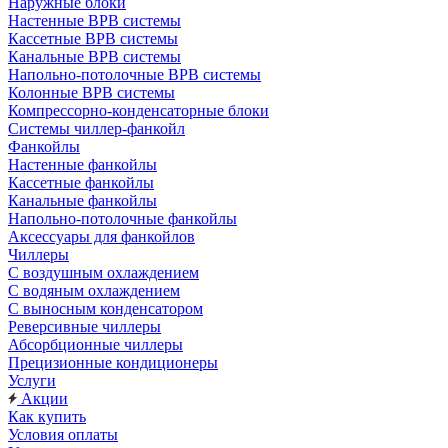
Наружные блоки
Настенные ВРВ системы
Кассетные ВРВ системы
Канальные ВРВ системы
Напольно-потолочные ВРВ системы
Колонные ВРВ системы
Компрессорно-конденсаторные блоки
Системы чиллер-фанкойл
Фанкойлы
Настенные фанкойлы
Кассетные фанкойлы
Канальные фанкойлы
Напольно-потолочные фанкойлы
Аксессуары для фанкойлов
Чиллеры
С воздушным охлаждением
С водяным охлаждением
С выносным конденсатором
Реверсивные чиллеры
Абсорбционные чиллеры
Прецизионные кондиционеры
Услуги
Акции
Как купить
Условия оплаты