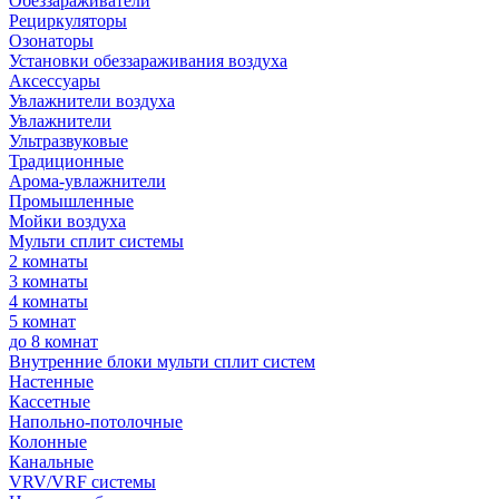
Обеззараживатели
Рециркуляторы
Озонаторы
Установки обеззараживания воздуха
Аксессуары
Увлажнители воздуха
Увлажнители
Ультразвуковые
Традиционные
Арома-увлажнители
Промышленные
Мойки воздуха
Мульти сплит системы
2 комнаты
3 комнаты
4 комнаты
5 комнат
до 8 комнат
Внутренние блоки мульти сплит систем
Настенные
Кассетные
Напольно-потолочные
Колонные
Канальные
VRV/VRF системы