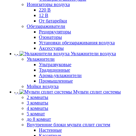
Ионизаторы воздуха
220 В
12 В
От батарейки
Обеззараживатели
Рециркуляторы
Озонаторы
Установки обеззараживания воздуха
Аксессуары
Увлажнители воздуха
Увлажнители
Ультразвуковые
Традиционные
Арома-увлажнители
Промышленные
Мойки воздуха
Мульти сплит системы
2 комнаты
3 комнаты
4 комнаты
5 комнат
до 8 комнат
Внутренние блоки мульти сплит систем
Настенные
Кассетные