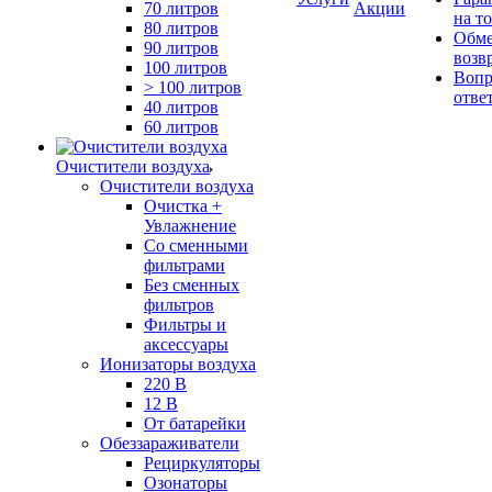
70 литров
Акции
на т
80 литров
Обме
90 литров
возв
100 литров
Вопр
> 100 литров
отве
40 литров
60 литров
Очистители воздуха
Очистители воздуха
Очистка +
Увлажнение
Cо сменными
фильтрами
Без сменных
фильтров
Фильтры и
аксессуары
Ионизаторы воздуха
220 В
12 В
От батарейки
Обеззараживатели
Рециркуляторы
Озонаторы