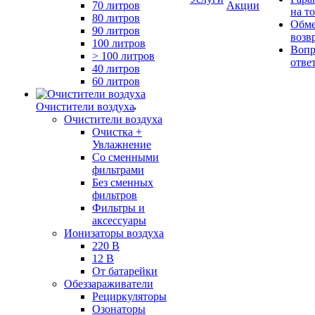
70 литров
Акции
на т
80 литров
Обме
90 литров
возв
100 литров
Вопр
> 100 литров
отве
40 литров
60 литров
Очистители воздуха
Очистители воздуха
Очистка +
Увлажнение
Cо сменными
фильтрами
Без сменных
фильтров
Фильтры и
аксессуары
Ионизаторы воздуха
220 В
12 В
От батарейки
Обеззараживатели
Рециркуляторы
Озонаторы