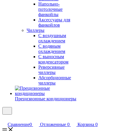
Напольно-
потолочные
фанкойлы
Аксессуары для
фанкойлов
Чиллеры
С воздушным
охлаждением
С водяным
охлаждением
С выносным
конденсатором
Реверсивные
чиллеры
Абсорбционные
чиллеры
Прецизионные кондиционеры
Сравнение
0
Отложенные
0
Корзина
0