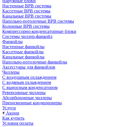
Наружные блоки
Настенные ВРВ системы
Кассетные ВРВ системы
Канальные ВРВ системы
Напольно-потолочные ВРВ системы
Колонные ВРВ системы
Компрессорно-конденсаторные блоки
Системы чиллер-фанкойл
Фанкойлы
Настенные фанкойлы
Кассетные фанкойлы
Канальные фанкойлы
Напольно-потолочные фанкойлы
Аксессуары для фанкойлов
Чиллеры
С воздушным охлаждением
С водяным охлаждением
С выносным конденсатором
Реверсивные чиллеры
Абсорбционные чиллеры
Прецизионные кондиционеры
Услуги
Акции
Как купить
Условия оплаты