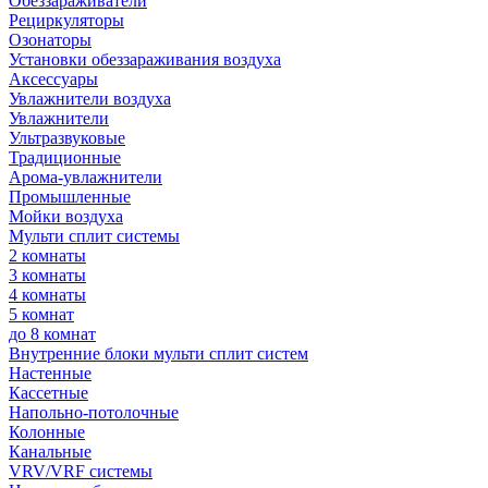
Обеззараживатели
Рециркуляторы
Озонаторы
Установки обеззараживания воздуха
Аксессуары
Увлажнители воздуха
Увлажнители
Ультразвуковые
Традиционные
Арома-увлажнители
Промышленные
Мойки воздуха
Мульти сплит системы
2 комнаты
3 комнаты
4 комнаты
5 комнат
до 8 комнат
Внутренние блоки мульти сплит систем
Настенные
Кассетные
Напольно-потолочные
Колонные
Канальные
VRV/VRF системы