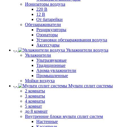
Ионизаторы воздуха
220 В
12 В
От батарейки
Обеззараживатели
Рециркуляторы
Озонаторы
Установки обеззараживания воздуха
Аксессуары
Увлажнители воздуха
Увлажнители
Ультразвуковые
Традиционные
Арома-увлажнители
Промышленные
Мойки воздуха
Мульти сплит системы
2 комнаты
3 комнаты
4 комнаты
5 комнат
до 8 комнат
Внутренние блоки мульти сплит систем
Настенные
Кассетные