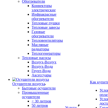
Обогреватели
Конвекторы
электрические
Инфракрасные
обогреватели
Тепловые пушки
Тепловые завесы
Газовые
обогреватели
Тепловентиляторы
Масляные
радиаторы
Теплогенераторы
Тепловые насосы
Воздух-Воздух
Воздух-Вода
Грунт-Вода
Аксессуары
Как купит
Осушители воздуха
Бытовые осушители
Усло
Промышленные
опла
осушители
Усло
< 30 литров
дост
50 литров
Услуги
Гара