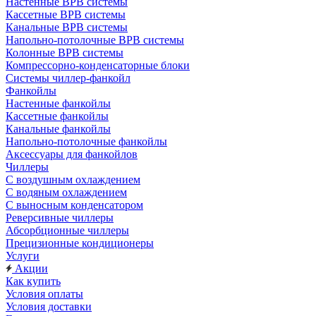
Настенные ВРВ системы
Кассетные ВРВ системы
Канальные ВРВ системы
Напольно-потолочные ВРВ системы
Колонные ВРВ системы
Компрессорно-конденсаторные блоки
Системы чиллер-фанкойл
Фанкойлы
Настенные фанкойлы
Кассетные фанкойлы
Канальные фанкойлы
Напольно-потолочные фанкойлы
Аксессуары для фанкойлов
Чиллеры
С воздушным охлаждением
С водяным охлаждением
С выносным конденсатором
Реверсивные чиллеры
Абсорбционные чиллеры
Прецизионные кондиционеры
Услуги
Акции
Как купить
Условия оплаты
Условия доставки