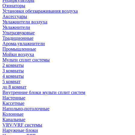
Рециркуляторы
Озонаторы
Установки обеззараживания воздуха
Аксессуары
Увлажнители воздуха
Увлажнители
Ультразвуковые
Традиционные
Арома-увлажнители
Промышленные
Мойки воздуха
Мульти сплит системы
2 комнаты
3 комнаты
4 комнаты
5 комнат
до 8 комнат
Внутренние блоки мульти сплит систем
Настенные
Кассетные
Напольно-потолочные
Колонные
Канальные
VRV/VRF системы
Наружные блоки