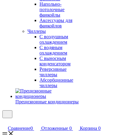
Напольно-
потолочные
фанкойлы
Аксессуары для
фанкойлов
Чиллеры
С воздушным
охлаждением
С водяным
охлаждением
С выносным
конденсатором
Реверсивные
чиллеры
Абсорбционные
чиллеры
Прецизионные кондиционеры
Сравнение
0
Отложенные
0
Корзина
0