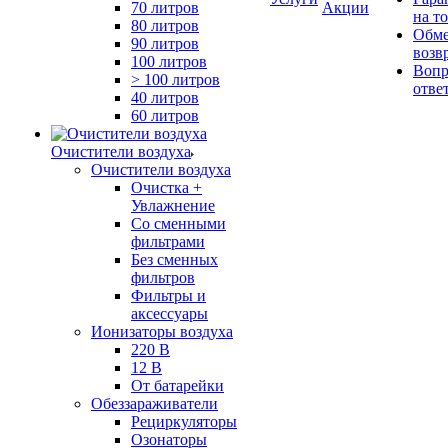
70 литров
Акции
на т
80 литров
Обме
90 литров
возв
100 литров
Вопр
> 100 литров
отве
40 литров
60 литров
Очистители воздуха
Очистители воздуха
Очистка +
Увлажнение
Cо сменными
фильтрами
Без сменных
фильтров
Фильтры и
аксессуары
Ионизаторы воздуха
220 В
12 В
От батарейки
Обеззараживатели
Рециркуляторы
Озонаторы