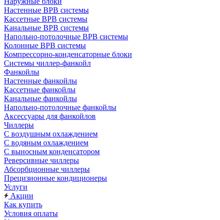
Наружные блоки
Настенные ВРВ системы
Кассетные ВРВ системы
Канальные ВРВ системы
Напольно-потолочные ВРВ системы
Колонные ВРВ системы
Компрессорно-конденсаторные блоки
Системы чиллер-фанкойл
Фанкойлы
Настенные фанкойлы
Кассетные фанкойлы
Канальные фанкойлы
Напольно-потолочные фанкойлы
Аксессуары для фанкойлов
Чиллеры
С воздушным охлаждением
С водяным охлаждением
С выносным конденсатором
Реверсивные чиллеры
Абсорбционные чиллеры
Прецизионные кондиционеры
Услуги
Акции
Как купить
Условия оплаты