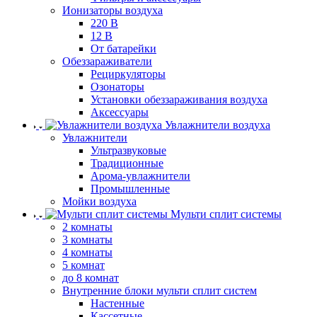
Ионизаторы воздуха
220 В
12 В
От батарейки
Обеззараживатели
Рециркуляторы
Озонаторы
Установки обеззараживания воздуха
Аксессуары
Увлажнители воздуха
Увлажнители
Ультразвуковые
Традиционные
Арома-увлажнители
Промышленные
Мойки воздуха
Мульти сплит системы
2 комнаты
3 комнаты
4 комнаты
5 комнат
до 8 комнат
Внутренние блоки мульти сплит систем
Настенные
Кассетные