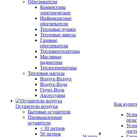
Обогреватели
Конвекторы
электрические
Инфракрасные
обогреватели
Тепловые пушки
Тепловые завесы
Газовые
обогреватели
Тепловентиляторы
Масляные
радиаторы
Теплогенераторы
Тепловые насосы
Воздух-Воздух
Воздух-Вода
Грунт-Вода
Аксессуары
Как купит
Осушители воздуха
Бытовые осушители
Усло
Промышленные
опла
осушители
Усло
< 30 литров
дост
50 литров
Услуги
Гара