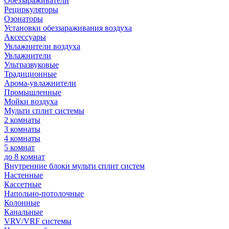
Обеззараживатели
Рециркуляторы
Озонаторы
Установки обеззараживания воздуха
Аксессуары
Увлажнители воздуха
Увлажнители
Ультразвуковые
Традиционные
Арома-увлажнители
Промышленные
Мойки воздуха
Мульти сплит системы
2 комнаты
3 комнаты
4 комнаты
5 комнат
до 8 комнат
Внутренние блоки мульти сплит систем
Настенные
Кассетные
Напольно-потолочные
Колонные
Канальные
VRV/VRF системы